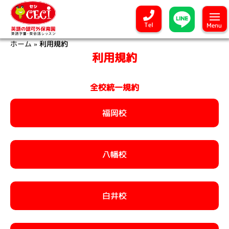
Tel
Menu
ホーム
»
利用規約
利用規約
全校統一規約
福岡校
八幡校
白井校