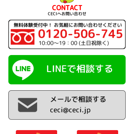
CONTACT
CECIへお問い合わせ